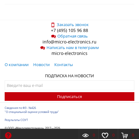
Заказать звонок
+7 (495) 105 96 88
Обратная связь
info@micro-electronics.ru
Написать нам в телеграмм
micro-electronics
О компании
Новости
Контакты
ПОДПИСКА НА НОВОСТИ
Подписаться
Сведения по ФЗ - №426
"О специальной оценке условий труда"
Результаты СОУТ
© ООО «Микроэлектроника», 2017—2026
Разработка сайта
-
ITConstruct
0
0
0