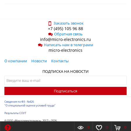
Заказать звонок
+7 (495) 105 96 88
Обратная связь
info@micro-electronics.ru
Написать нам в телеграмм
micro-electronics
О компании
Новости
Контакты
ПОДПИСКА НА НОВОСТИ
Подписаться
Сведения по ФЗ - №426
"О специальной оценке условий труда"
Результаты СОУТ
© ООО «Микроэлектроника», 2017—2026
Разработка сайта
-
ITConstruct
0
0
0