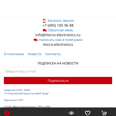
Заказать звонок
+7 (495) 105 96 88
Обратная связь
info@micro-electronics.ru
Написать нам в телеграмм
micro-electronics
О компании
Новости
Контакты
ПОДПИСКА НА НОВОСТИ
Подписаться
Сведения по ФЗ - №426
"О специальной оценке условий труда"
Результаты СОУТ
© ООО «Микроэлектроника», 2017—2026
Разработка сайта
-
ITConstruct
0
0
0