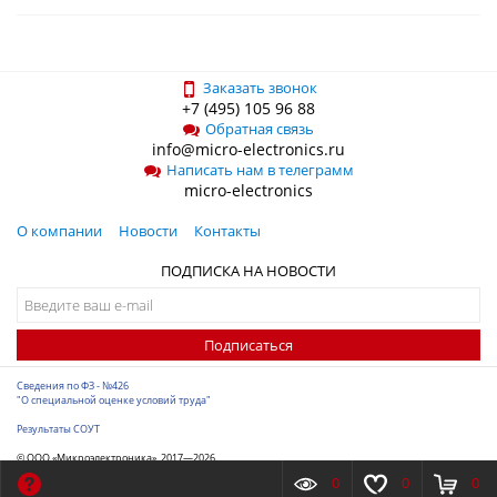
Заказать звонок
+7 (495) 105 96 88
Обратная связь
info@micro-electronics.ru
Написать нам в телеграмм
micro-electronics
О компании
Новости
Контакты
ПОДПИСКА НА НОВОСТИ
Подписаться
Сведения по ФЗ - №426
"О специальной оценке условий труда"
Результаты СОУТ
© ООО «Микроэлектроника», 2017—2026
Разработка сайта
-
ITConstruct
0
0
0