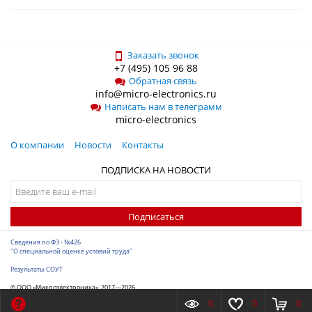
Заказать звонок
+7 (495) 105 96 88
Обратная связь
info@micro-electronics.ru
Написать нам в телеграмм
micro-electronics
О компании
Новости
Контакты
ПОДПИСКА НА НОВОСТИ
Подписаться
Сведения по ФЗ - №426
"О специальной оценке условий труда"
Результаты СОУТ
© ООО «Микроэлектроника», 2017—2026
Разработка сайта
-
ITConstruct
0
0
0