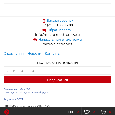
Заказать звонок
+7 (495) 105 96 88
Обратная связь
info@micro-electronics.ru
Написать нам в телеграмм
micro-electronics
О компании
Новости
Контакты
ПОДПИСКА НА НОВОСТИ
Подписаться
Сведения по ФЗ - №426
"О специальной оценке условий труда"
Результаты СОУТ
© ООО «Микроэлектроника», 2017—2026
Разработка сайта
-
ITConstruct
0
0
0