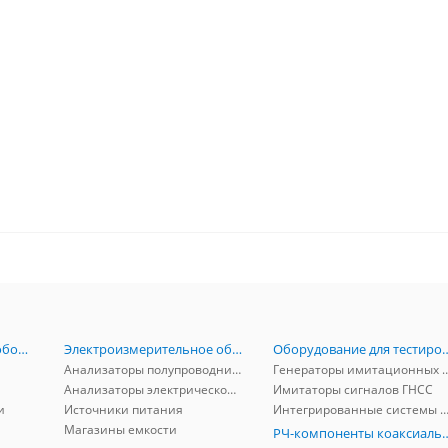
Радиоизмерительное оборудование
Электроизмерительное оборудование
Оборудование для тестирова
Анализаторы полупроводников
Генераторы имитационных и заг
Анализаторы электрической мощности
Имитаторы сигналов ГНСС
и
Источники питания
Интегрированные системы защиты от ГНСС
Магазины емкости
РЧ-компоненты к