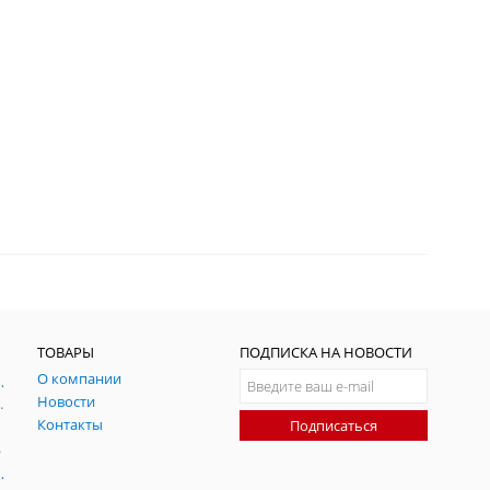
ТОВАРЫ
ПОДПИСКА НА НОВОСТИ
О компании
ния и симуляции ГНСС
Новости
радительных помех
Контакты
Подписаться
-помех
оаксиальные