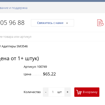
вание и поддержка
105 96 88
Свяжитесь с нами
/
Адаптеры SM3546
ена от 1+ штук)
Артикул:
100749
$65.22
Цена
Количество
шт
В корзину
-
+