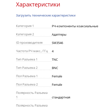
Характеристики
Загрузить технические характеристики
Категория 1
РЧ-компоненты коаксиальные
Категория 2
Адаптеры
ID производителя
SM3546
Частота РЧ макс., ГГц
4
Тип Разъема 1
TNC
Тип Разъема 2
BNC
Пол Разъема 1
Female
Пол Разъема 2
Female
Полярность Разъема
1
стандартная
Полярность Разъема