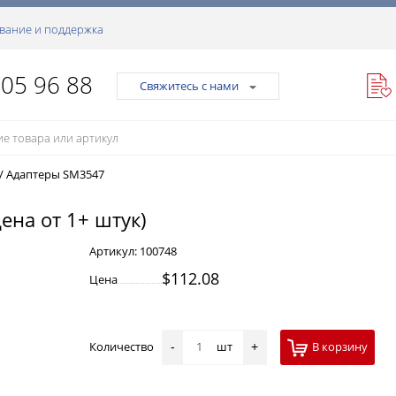
вание и поддержка
105 96 88
Свяжитесь с нами
/
Адаптеры SM3547
ена от 1+ штук)
Артикул:
100748
$112.08
Цена
Количество
шт
В корзину
-
+