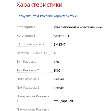
Характеристики
Загрузить технические характеристики
Категория 1
РЧ-компоненты коаксиальные
Категория 2
Адаптеры
ID производителя
SM3547
Частота РЧ макс., ГГц
4
Тип Разъема 1
TNC
Тип Разъема 2
BNC
Пол Разъема 1
Female
Пол Разъема 2
Female
Полярность Разъема
1
стандартная
Полярность Разъема