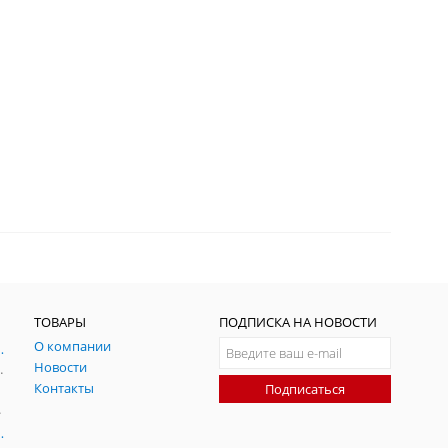
ТОВАРЫ
ПОДПИСКА НА НОВОСТИ
О компании
ния и симуляции ГНСС
Новости
радительных помех
Контакты
Подписаться
-помех
оаксиальные