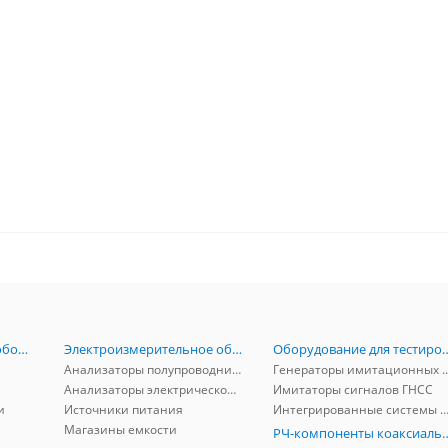
Радиоизмерительное оборудование
Электроизмерительное оборудование
Оборудование для тестирова
Анализаторы полупроводников
Генераторы имитационных и заг
Анализаторы электрической мощности
Имитаторы сигналов ГНСС
и
Источники питания
Интегрированные системы защиты от ГНСС
Магазины емкости
РЧ-компоненты к