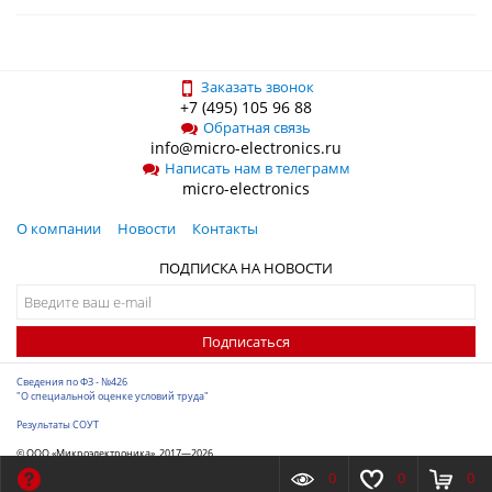
Заказать звонок
+7 (495) 105 96 88
Обратная связь
info@micro-electronics.ru
Написать нам в телеграмм
micro-electronics
О компании
Новости
Контакты
ПОДПИСКА НА НОВОСТИ
Подписаться
Сведения по ФЗ - №426
"О специальной оценке условий труда"
Результаты СОУТ
© ООО «Микроэлектроника», 2017—2026
Разработка сайта
-
ITConstruct
0
0
0