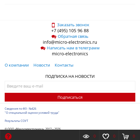
Заказать звонок
+7 (495) 105 96 88
Обратная связь
info@micro-electronics.ru
Написать нам в телеграмм
micro-electronics
О компании
Новости
Контакты
ПОДПИСКА НА НОВОСТИ
Подписаться
Сведения по ФЗ - №426
"О специальной оценке условий труда"
Результаты СОУТ
© ООО «Микроэлектроника», 2017—2026
Разработка сайта
-
ITConstruct
0
0
0