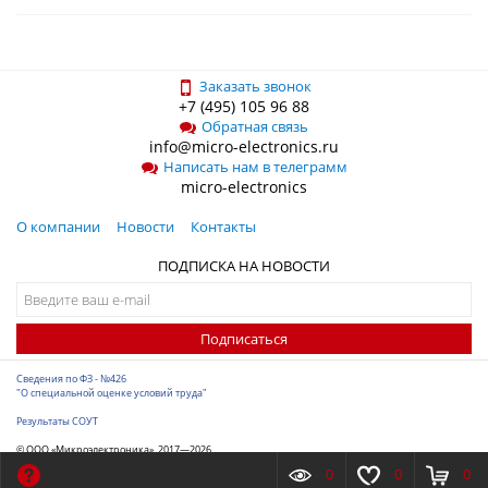
Заказать звонок
+7 (495) 105 96 88
Обратная связь
info@micro-electronics.ru
Написать нам в телеграмм
micro-electronics
О компании
Новости
Контакты
ПОДПИСКА НА НОВОСТИ
Подписаться
Сведения по ФЗ - №426
"О специальной оценке условий труда"
Результаты СОУТ
© ООО «Микроэлектроника», 2017—2026
Разработка сайта
-
ITConstruct
0
0
0