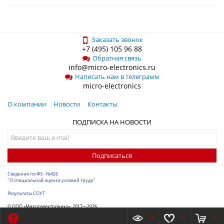
Заказать звонок
+7 (495) 105 96 88
Обратная связь
info@micro-electronics.ru
Написать нам в телеграмм
micro-electronics
О компании
Новости
Контакты
ПОДПИСКА НА НОВОСТИ
Подписаться
Сведения по ФЗ - №426
"О специальной оценке условий труда"
Результаты СОУТ
© ООО «Микроэлектроника», 2017—2026
Разработка сайта
-
ITConstruct
0
0
0