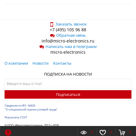
Заказать звонок
+7 (495) 105 96 88
Обратная связь
info@micro-electronics.ru
Написать нам в телеграмм
micro-electronics
О компании
Новости
Контакты
ПОДПИСКА НА НОВОСТИ
Подписаться
Сведения по ФЗ - №426
"О специальной оценке условий труда"
Результаты СОУТ
© ООО «Микроэлектроника», 2017—2026
Разработка сайта
-
ITConstruct
0
0
0