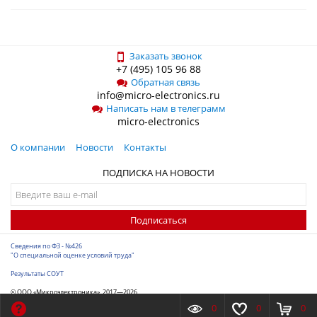
Заказать звонок
+7 (495) 105 96 88
Обратная связь
info@micro-electronics.ru
Написать нам в телеграмм
micro-electronics
О компании
Новости
Контакты
ПОДПИСКА НА НОВОСТИ
Подписаться
Сведения по ФЗ - №426
"О специальной оценке условий труда"
Результаты СОУТ
© ООО «Микроэлектроника», 2017—2026
Разработка сайта
-
ITConstruct
0
0
0