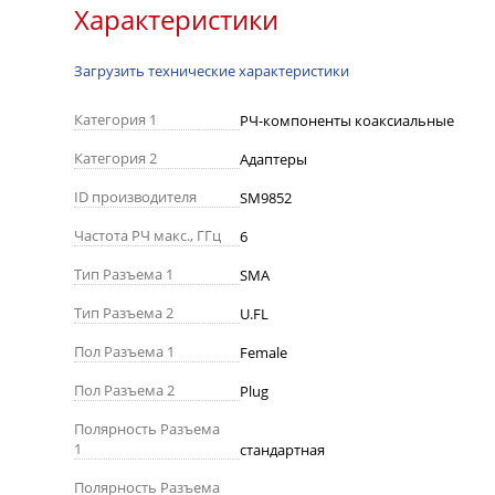
Характеристики
Загрузить технические характеристики
Категория 1
РЧ-компоненты коаксиальные
Категория 2
Адаптеры
ID производителя
SM9852
Частота РЧ макс., ГГц
6
Тип Разъема 1
SMA
Тип Разъема 2
U.FL
Пол Разъема 1
Female
Пол Разъема 2
Plug
Полярность Разъема
1
стандартная
Полярность Разъема