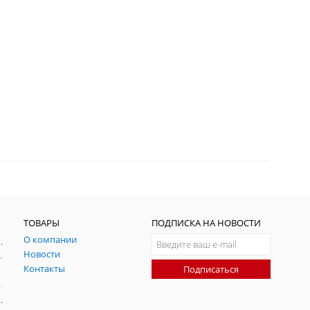
ТОВАРЫ
ПОДПИСКА НА НОВОСТИ
О компании
ния и симуляции ГНСС
Новости
радительных помех
Контакты
Подписаться
-помех
оаксиальные