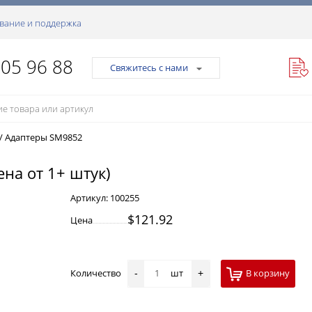
вание и поддержка
105 96 88
Свяжитесь с нами
/
Адаптеры SM9852
ена от 1+ штук)
Артикул:
100255
$121.92
Цена
Количество
шт
В корзину
-
+