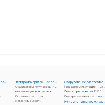
Радиоизмерительное оборудование
Электроизмерительное оборудование
Оборудование для тестирова
Анализаторы полупроводников
Генераторы имитационных и заг
Анализаторы электрической мощности
Имитаторы сигналов ГНСС
и
Источники питания
Интегрированные системы защиты от ГНСС
Магазины емкости
РЧ-компоненты к