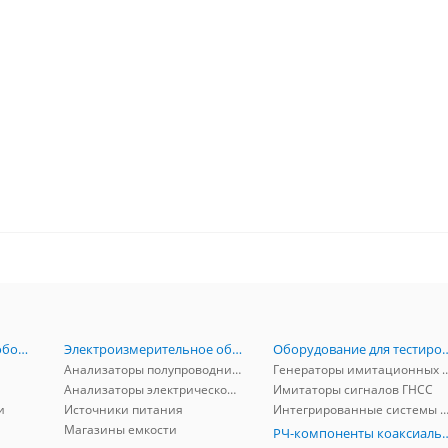
Радиоизмерительное оборудование
Электроизмерительное оборудование
Оборудование для тестирова
Анализаторы полупроводников
Генераторы имитационных и заг
Анализаторы электрической мощности
Имитаторы сигналов ГНСС
и
Источники питания
Интегрированные системы защиты от ГНСС
Магазины емкости
РЧ-компоненты к