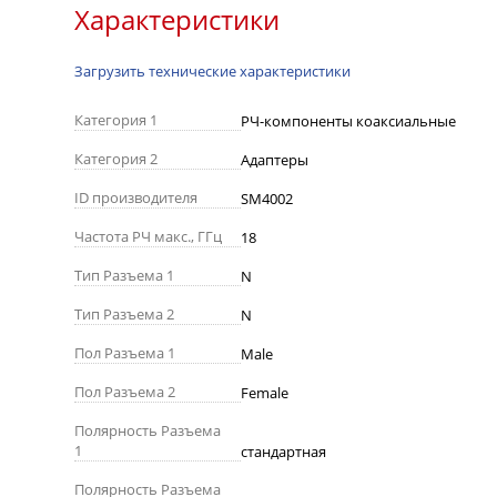
Характеристики
Загрузить технические характеристики
Категория 1
РЧ-компоненты коаксиальные
Категория 2
Адаптеры
ID производителя
SM4002
Частота РЧ макс., ГГц
18
Тип Разъема 1
N
Тип Разъема 2
N
Пол Разъема 1
Male
Пол Разъема 2
Female
Полярность Разъема
1
стандартная
Полярность Разъема