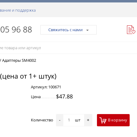
вание и поддержка
105 96 88
Свяжитесь с нами
/
Адаптеры SM4002
(цена от 1+ штук)
Артикул:
100671
$47.88
Цена
Количество
шт
В корзину
-
+