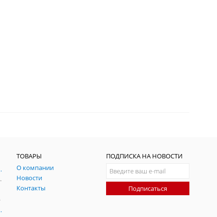
ТОВАРЫ
ПОДПИСКА НА НОВОСТИ
О компании
ния и симуляции ГНСС
Новости
радительных помех
Контакты
Подписаться
-помех
оаксиальные