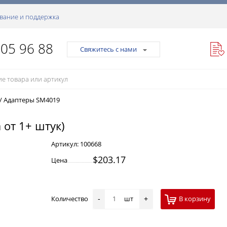
вание и поддержка
105 96 88
Свяжитесь с нами
/
Адаптеры SM4019
 от 1+ штук)
Артикул:
100668
$203.17
Цена
Количество
шт
В корзину
-
+