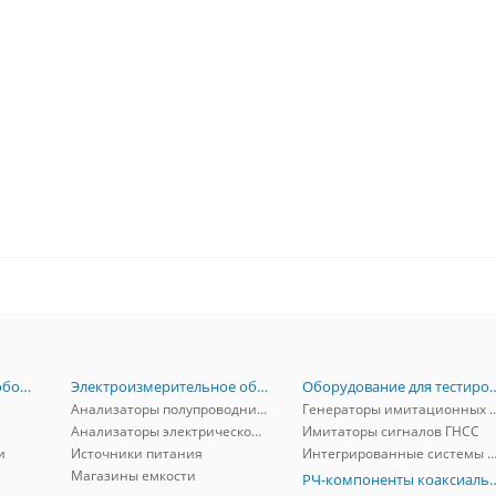
Радиоизмерительное оборудование
Электроизмерительное оборудование
Оборудование для тестирова
Анализаторы полупроводников
Генераторы имитационных и заг
Анализаторы электрической мощности
Имитаторы сигналов ГНСС
и
Источники питания
Интегрированные системы защиты от ГНСС
Магазины емкости
РЧ-компоненты к