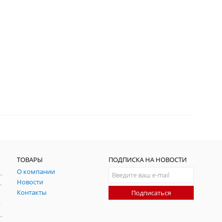
ТОВАРЫ
ПОДПИСКА НА НОВОСТИ
О компании
ния и симуляции ГНСС
Новости
радительных помех
Контакты
Подписаться
-помех
оаксиальные