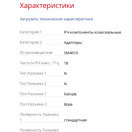
Характеристики
Загрузить технические характеристики
Категория 1
РЧ-компоненты коаксиальные
Категория 2
Адаптеры
ID производителя
SM4019
Частота РЧ макс., ГГц
18
Тип Разъема 1
N
Тип Разъема 2
N
Пол Разъема 1
Female
Пол Разъема 2
Male
Полярность Разъема
1
стандартная
Полярность Разъема