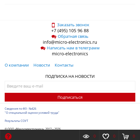
Заказать звонок
+7 (495) 105 96 88
Обратная связь
info@micro-electronics.ru
Написать нам в телеграмм
micro-electronics
О компании
Новости
Контакты
ПОДПИСКА НА НОВОСТИ
Подписаться
Сведения по ФЗ - №426
"О специальной оценке условий труда"
Результаты СОУТ
© ООО «Микроэлектроника», 2017—2026
Разработка сайта
-
ITConstruct
0
0
0