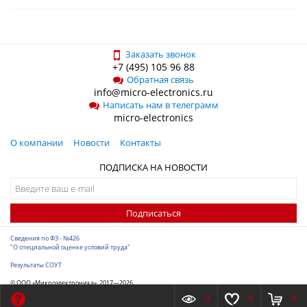
Заказать звонок
+7 (495) 105 96 88
Обратная связь
info@micro-electronics.ru
Написать нам в телеграмм
micro-electronics
О компании
Новости
Контакты
ПОДПИСКА НА НОВОСТИ
Подписаться
Сведения по ФЗ - №426
"О специальной оценке условий труда"
Результаты СОУТ
© ООО «Микроэлектроника», 2017—2026
Разработка сайта
-
ITConstruct
0
0
0