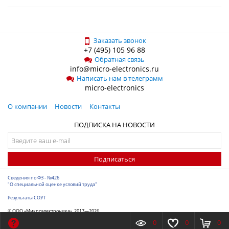
Заказать звонок
+7 (495) 105 96 88
Обратная связь
info@micro-electronics.ru
Написать нам в телеграмм
micro-electronics
О компании
Новости
Контакты
ПОДПИСКА НА НОВОСТИ
Подписаться
Сведения по ФЗ - №426
"О специальной оценке условий труда"
Результаты СОУТ
© ООО «Микроэлектроника», 2017—2026
Разработка сайта
-
ITConstruct
0
0
0