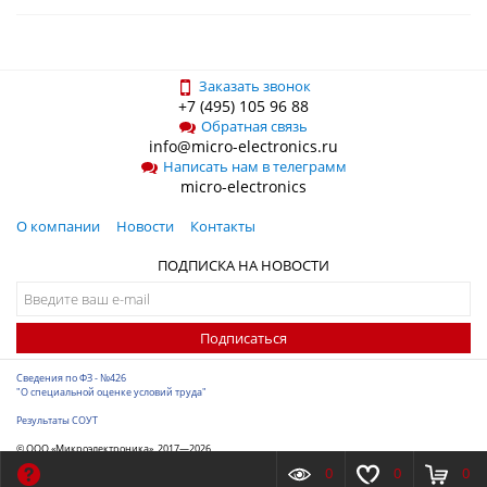
Заказать звонок
+7 (495) 105 96 88
Обратная связь
info@micro-electronics.ru
Написать нам в телеграмм
micro-electronics
О компании
Новости
Контакты
ПОДПИСКА НА НОВОСТИ
Подписаться
Сведения по ФЗ - №426
"О специальной оценке условий труда"
Результаты СОУТ
© ООО «Микроэлектроника», 2017—2026
Разработка сайта
-
ITConstruct
0
0
0