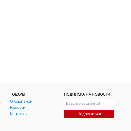
ТОВАРЫ
ПОДПИСКА НА НОВОСТИ
О компании
ния и симуляции ГНСС
Новости
радительных помех
Контакты
Подписаться
-помех
оаксиальные