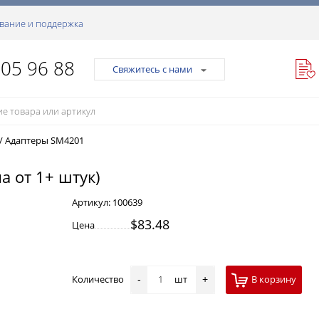
вание и поддержка
105 96 88
Свяжитесь с нами
/
Адаптеры SM4201
а от 1+ штук)
Артикул:
100639
$83.48
Цена
Количество
шт
В корзину
-
+