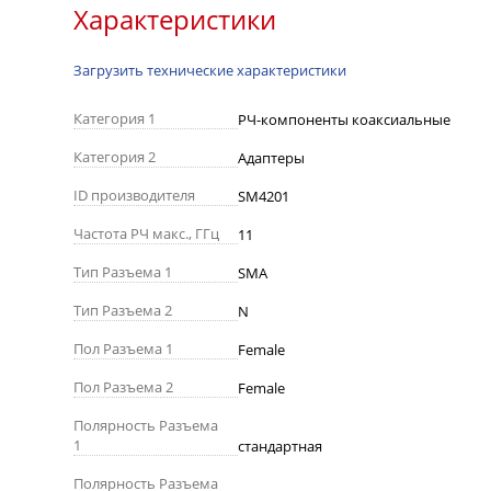
Характеристики
Загрузить технические характеристики
Категория 1
РЧ-компоненты коаксиальные
Категория 2
Адаптеры
ID производителя
SM4201
Частота РЧ макс., ГГц
11
Тип Разъема 1
SMA
Тип Разъема 2
N
Пол Разъема 1
Female
Пол Разъема 2
Female
Полярность Разъема
1
стандартная
Полярность Разъема