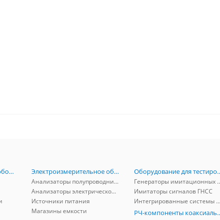
Радиоизмерительное оборудование
Электроизмерительное оборудование
Оборудование для тестирова
Анализаторы полупроводников
Генераторы имитационных и заг
Анализаторы электрической мощности
Имитаторы сигналов ГНСС
и
Источники питания
Интегрированные системы защиты от ГНСС
Магазины емкости
РЧ-компоненты к