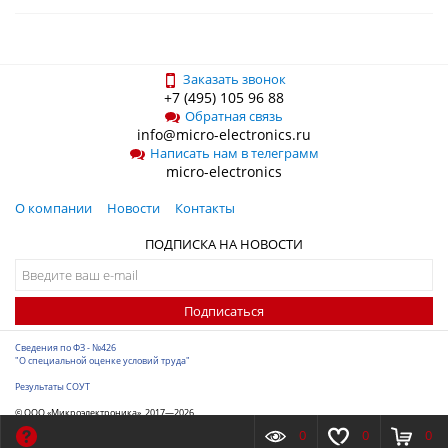
Заказать звонок
+7 (495) 105 96 88
Обратная связь
info@micro-electronics.ru
Написать нам в телеграмм
micro-electronics
О компании
Новости
Контакты
ПОДПИСКА НА НОВОСТИ
Подписаться
Сведения по ФЗ - №426
"О специальной оценке условий труда"
Результаты СОУТ
© ООО «Микроэлектроника», 2017—2026
Разработка сайта
-
ITConstruct
0
0
0