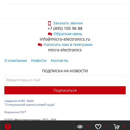
Заказать звонок
+7 (495) 105 96 88
Обратная связь
info@micro-electronics.ru
Написать нам в телеграмм
micro-electronics
О компании
Новости
Контакты
ПОДПИСКА НА НОВОСТИ
Подписаться
Сведения по ФЗ - №426
"О специальной оценке условий труда"
Результаты СОУТ
© ООО «Микроэлектроника», 2017—2026
Разработка сайта
-
ITConstruct
0
0
0