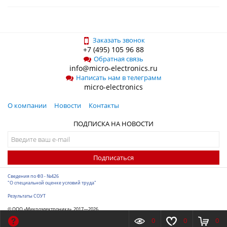
Заказать звонок
+7 (495) 105 96 88
Обратная связь
info@micro-electronics.ru
Написать нам в телеграмм
micro-electronics
О компании
Новости
Контакты
ПОДПИСКА НА НОВОСТИ
Подписаться
Сведения по ФЗ - №426
"О специальной оценке условий труда"
Результаты СОУТ
© ООО «Микроэлектроника», 2017—2026
Разработка сайта
-
ITConstruct
0
0
0