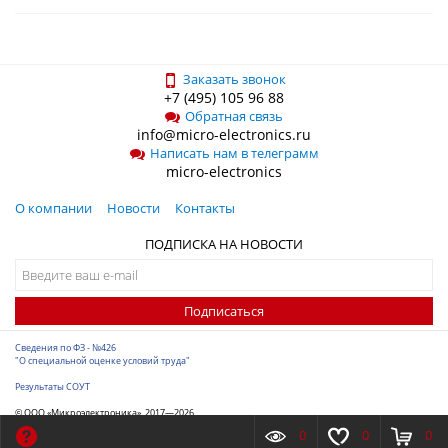
Заказать звонок
+7 (495) 105 96 88
Обратная связь
info@micro-electronics.ru
Написать нам в телеграмм
micro-electronics
О компании
Новости
Контакты
ПОДПИСКА НА НОВОСТИ
Подписаться
Сведения по ФЗ - №426
"О специальной оценке условий труда"
Результаты СОУТ
© ООО «Микроэлектроника», 2017—2026
Разработка сайта
-
ITConstruct
0
0
0