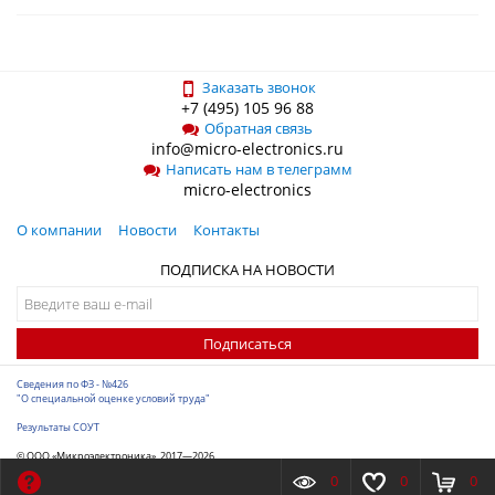
Заказать звонок
+7 (495) 105 96 88
Обратная связь
info@micro-electronics.ru
Написать нам в телеграмм
micro-electronics
О компании
Новости
Контакты
ПОДПИСКА НА НОВОСТИ
Подписаться
Сведения по ФЗ - №426
"О специальной оценке условий труда"
Результаты СОУТ
© ООО «Микроэлектроника», 2017—2026
Разработка сайта
-
ITConstruct
0
0
0