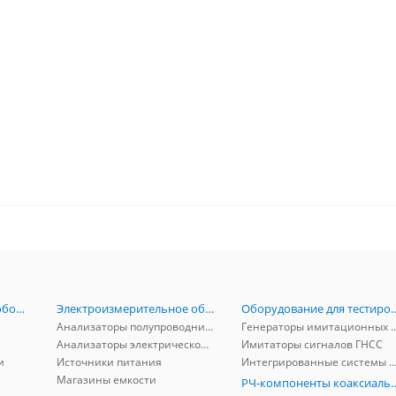
Радиоизмерительное оборудование
Электроизмерительное оборудование
Оборудование для тестирова
Анализаторы полупроводников
Генераторы имитационных и заг
Анализаторы электрической мощности
Имитаторы сигналов ГНСС
и
Источники питания
Интегрированные системы защиты от ГНСС
Магазины емкости
РЧ-компоненты к