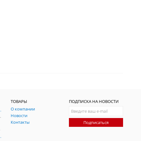
ТОВАРЫ
ПОДПИСКА НА НОВОСТИ
О компании
ния и симуляции ГНСС
Новости
радительных помех
Контакты
Подписаться
-помех
оаксиальные