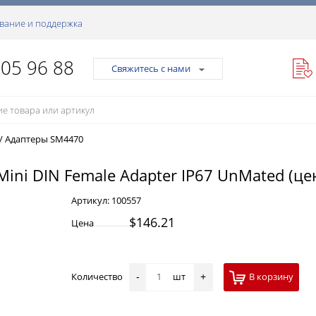
вание и поддержка
105 96 88
Свяжитесь с нами
/
Адаптеры SM4470
 Mini DIN Female Adapter IP67 UnMated (це
Артикул:
100557
$146.21
Цена
Количество
шт
В корзину
-
+