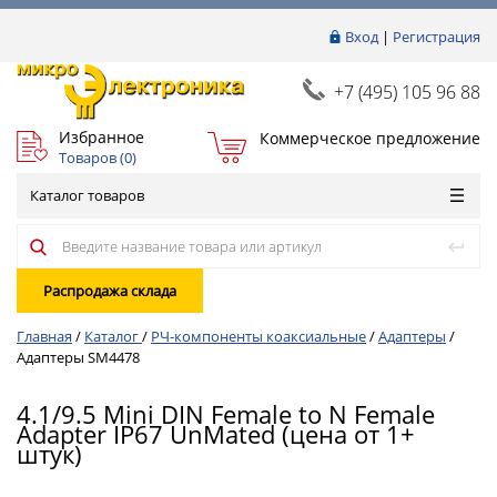
Вход
|
Регистрация
+7 (495) 105 96 88
Избранное
Коммерческое предложение
Товаров (
0
)
Каталог товаров
Распродажа склада
Главная
/
Каталог
/
РЧ-компоненты коаксиальные
/
Адаптеры
/
Адаптеры SM4478
4.1/9.5 Mini DIN Female to N Female
Adapter IP67 UnMated (цена от 1+
штук)