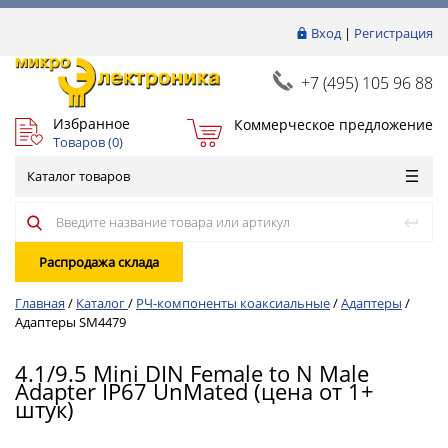
Вход
|
Регистрация
+7 (495) 105 96 88
Избранное
Коммерческое предложение
Товаров (
0
)
Каталог товаров
Распродажа склада
Главная
/
Каталог
/
РЧ-компоненты коаксиальные
/
Адаптеры
/
Адаптеры SM4479
4.1/9.5 Mini DIN Female to N Male
Adapter IP67 UnMated (цена от 1+
штук)