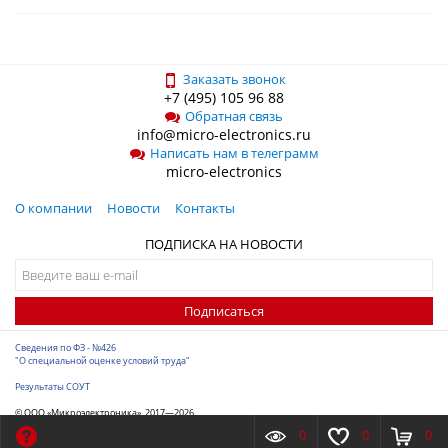
Заказать звонок
+7 (495) 105 96 88
Обратная связь
info@micro-electronics.ru
Написать нам в телеграмм
micro-electronics
О компании
Новости
Контакты
ПОДПИСКА НА НОВОСТИ
Подписаться
Сведения по ФЗ - №426
"О специальной оценке условий труда"
Результаты СОУТ
© ООО «Микроэлектроника», 2017—2026
Разработка сайта
-
ITConstruct
0
0
0