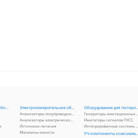
Радиоизмерительное оборудование
Электроизмерительное оборудование
Оборудование для тестирова
Анализаторы полупроводников
Генераторы имитационных и заг
Анализаторы электрической мощности
Имитаторы сигналов ГНСС
и
Источники питания
Интегрированные системы защиты от ГНСС
Магазины емкости
РЧ-компоненты к