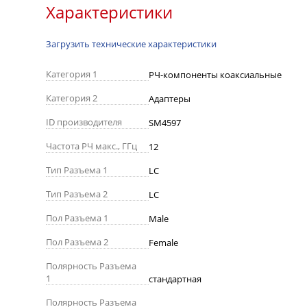
Характеристики
Загрузить технические характеристики
Категория 1
РЧ-компоненты коаксиальные
Категория 2
Адаптеры
ID производителя
SM4597
Частота РЧ макс., ГГц
12
Тип Разъема 1
LC
Тип Разъема 2
LC
Пол Разъема 1
Male
Пол Разъема 2
Female
Полярность Разъема
1
стандартная
Полярность Разъема