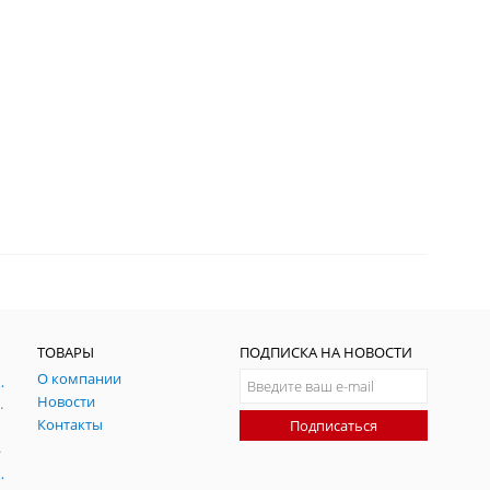
ТОВАРЫ
ПОДПИСКА НА НОВОСТИ
О компании
ния и симуляции ГНСС
Новости
радительных помех
Контакты
Подписаться
-помех
оаксиальные