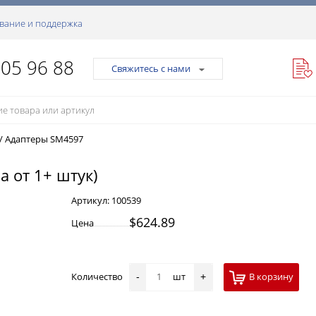
вание и поддержка
105 96 88
Свяжитесь с нами
/
Адаптеры SM4597
а от 1+ штук)
Артикул:
100539
$624.89
Цена
Количество
шт
В корзину
-
+