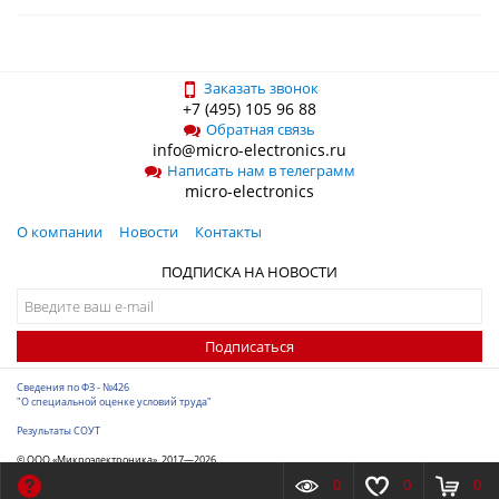
Заказать звонок
+7 (495) 105 96 88
Обратная связь
info@micro-electronics.ru
Написать нам в телеграмм
micro-electronics
О компании
Новости
Контакты
ПОДПИСКА НА НОВОСТИ
Подписаться
Сведения по ФЗ - №426
"О специальной оценке условий труда"
Результаты СОУТ
© ООО «Микроэлектроника», 2017—2026
Разработка сайта
-
ITConstruct
0
0
0