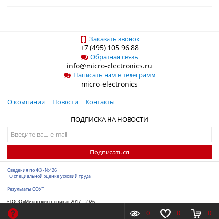
Заказать звонок
+7 (495) 105 96 88
Обратная связь
info@micro-electronics.ru
Написать нам в телеграмм
micro-electronics
О компании
Новости
Контакты
ПОДПИСКА НА НОВОСТИ
Подписаться
Сведения по ФЗ - №426
"О специальной оценке условий труда"
Результаты СОУТ
© ООО «Микроэлектроника», 2017—2026
Разработка сайта
-
ITConstruct
0
0
0