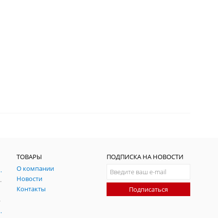
ТОВАРЫ
ПОДПИСКА НА НОВОСТИ
О компании
ния и симуляции ГНСС
Новости
радительных помех
Контакты
Подписаться
-помех
оаксиальные