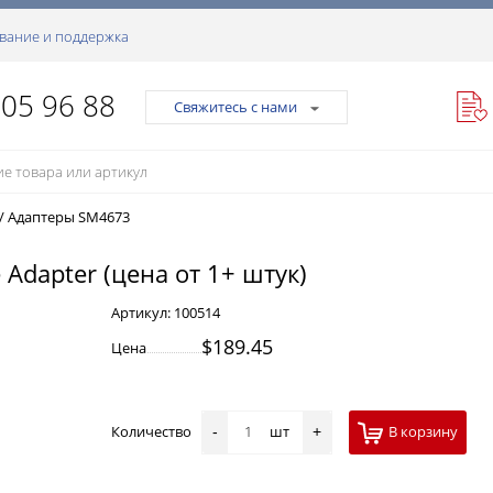
вание и поддержка
105 96 88
Свяжитесь с нами
/
Адаптеры SM4673
 Adapter (цена от 1+ штук)
Артикул:
100514
$189.45
Цена
Количество
шт
В корзину
-
+