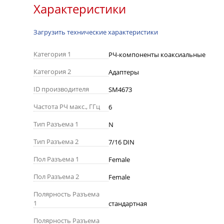
Характеристики
Загрузить технические характеристики
Категория 1
РЧ-компоненты коаксиальные
Категория 2
Адаптеры
ID производителя
SM4673
Частота РЧ макс., ГГц
6
Тип Разъема 1
N
Тип Разъема 2
7/16 DIN
Пол Разъема 1
Female
Пол Разъема 2
Female
Полярность Разъема
1
стандартная
Полярность Разъема