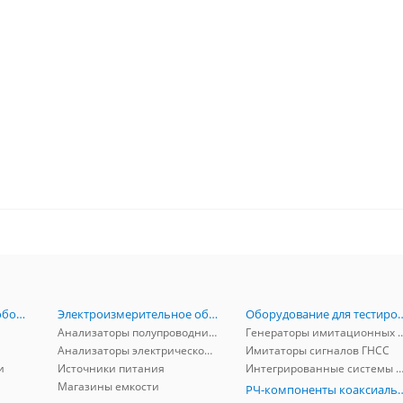
Радиоизмерительное оборудование
Электроизмерительное оборудование
Оборудование для тестирова
Анализаторы полупроводников
Генераторы имитационных и заг
Анализаторы электрической мощности
Имитаторы сигналов ГНСС
и
Источники питания
Интегрированные системы защиты от ГНСС
Магазины емкости
РЧ-компоненты к