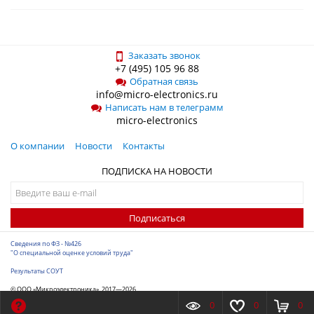
Заказать звонок
+7 (495) 105 96 88
Обратная связь
info@micro-electronics.ru
Написать нам в телеграмм
micro-electronics
О компании
Новости
Контакты
ПОДПИСКА НА НОВОСТИ
Подписаться
Сведения по ФЗ - №426
"О специальной оценке условий труда"
Результаты СОУТ
© ООО «Микроэлектроника», 2017—2026
Разработка сайта
-
ITConstruct
0
0
0