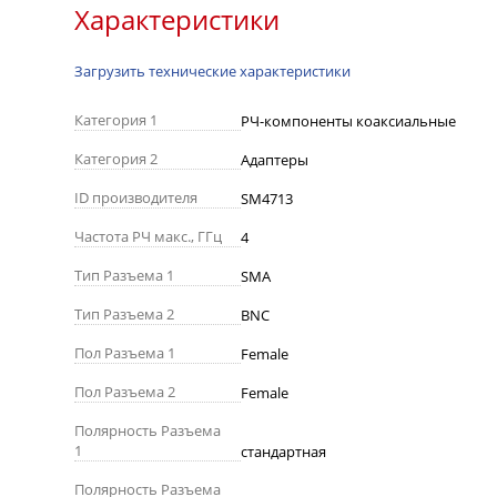
Характеристики
Загрузить технические характеристики
Категория 1
РЧ-компоненты коаксиальные
Категория 2
Адаптеры
ID производителя
SM4713
Частота РЧ макс., ГГц
4
Тип Разъема 1
SMA
Тип Разъема 2
BNC
Пол Разъема 1
Female
Пол Разъема 2
Female
Полярность Разъема
1
стандартная
Полярность Разъема