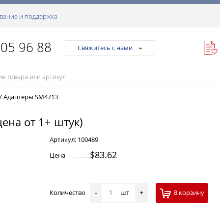
вание и поддержка
105 96 88
Свяжитесь с нами
/
Адаптеры SM4713
цена от 1+ штук)
Артикул:
100489
$83.62
Цена
Количество
шт
В корзину
-
+