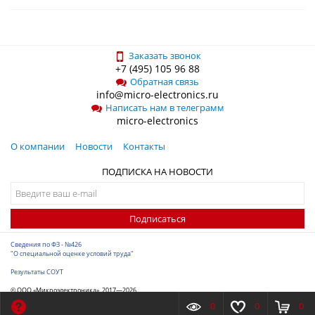
Заказать звонок
+7 (495) 105 96 88
Обратная связь
info@micro-electronics.ru
Написать нам в телеграмм
micro-electronics
О компании
Новости
Контакты
ПОДПИСКА НА НОВОСТИ
Подписаться
Сведения по ФЗ - №426
"О специальной оценке условий труда"
Результаты СОУТ
© ООО «Микроэлектроника», 2017—2026
Разработка сайта
-
ITConstruct
0
0
0