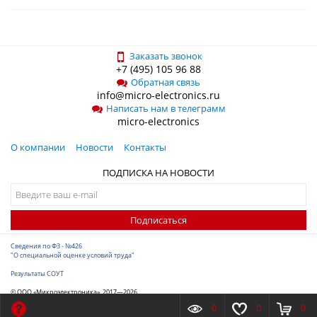
Заказать звонок
+7 (495) 105 96 88
Обратная связь
info@micro-electronics.ru
Написать нам в телеграмм
micro-electronics
О компании
Новости
Контакты
ПОДПИСКА НА НОВОСТИ
Подписаться
Сведения по ФЗ - №426
"О специальной оценке условий труда"
Результаты СОУТ
© ООО «Микроэлектроника», 2017—2026
Разработка сайта
-
ITConstruct
0
0
0