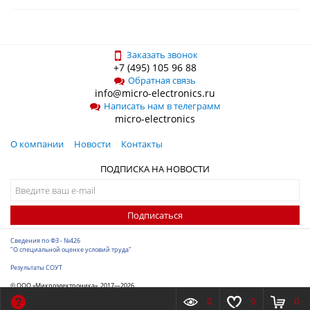
Заказать звонок
+7 (495) 105 96 88
Обратная связь
info@micro-electronics.ru
Написать нам в телеграмм
micro-electronics
О компании
Новости
Контакты
ПОДПИСКА НА НОВОСТИ
Подписаться
Сведения по ФЗ - №426
"О специальной оценке условий труда"
Результаты СОУТ
© ООО «Микроэлектроника», 2017—2026
Разработка сайта
-
ITConstruct
0
0
0