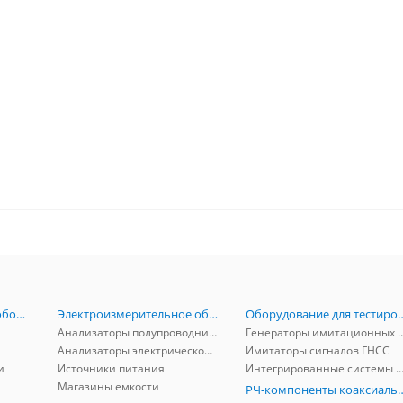
Радиоизмерительное оборудование
Электроизмерительное оборудование
Оборудование для тестирова
Анализаторы полупроводников
Генераторы имитационных и заг
Анализаторы электрической мощности
Имитаторы сигналов ГНСС
и
Источники питания
Интегрированные системы защиты от ГНСС
Магазины емкости
РЧ-компоненты к