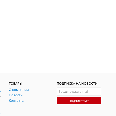
ТОВАРЫ
ПОДПИСКА НА НОВОСТИ
О компании
ния и симуляции ГНСС
Новости
радительных помех
Контакты
Подписаться
-помех
оаксиальные