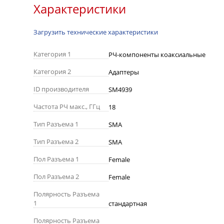
Характеристики
Загрузить технические характеристики
Категория 1
РЧ-компоненты коаксиальные
Категория 2
Адаптеры
ID производителя
SM4939
Частота РЧ макс., ГГц
18
Тип Разъема 1
SMA
Тип Разъема 2
SMA
Пол Разъема 1
Female
Пол Разъема 2
Female
Полярность Разъема
1
стандартная
Полярность Разъема