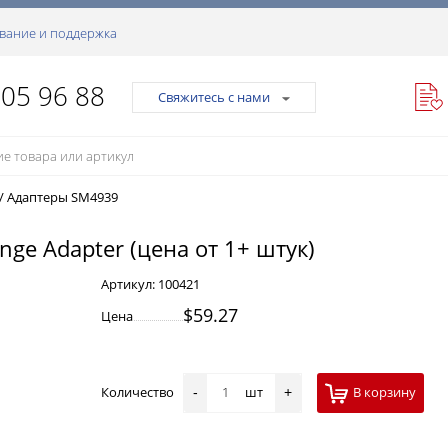
вание и поддержка
105 96 88
Свяжитесь с нами
/
Адаптеры SM4939
nge Adapter (цена от 1+ штук)
Артикул:
100421
$59.27
Цена
Количество
шт
В корзину
-
+