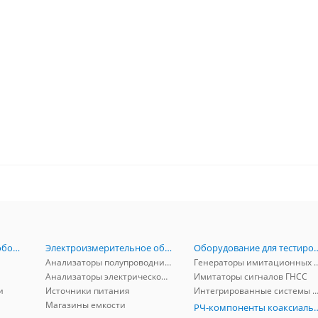
Радиоизмерительное оборудование
Электроизмерительное оборудование
Оборудование для тестирова
Анализаторы полупроводников
Генераторы имитационных и заг
Анализаторы электрической мощности
Имитаторы сигналов ГНСС
и
Источники питания
Интегрированные системы защиты от ГНСС
Магазины емкости
РЧ-компоненты к