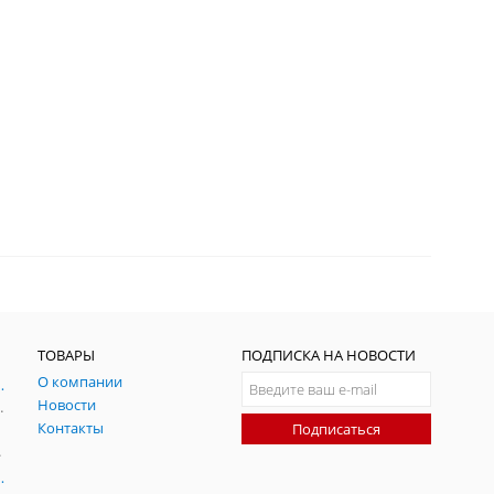
ТОВАРЫ
ПОДПИСКА НА НОВОСТИ
О компании
ния и симуляции ГНСС
Новости
радительных помех
Контакты
Подписаться
-помех
оаксиальные