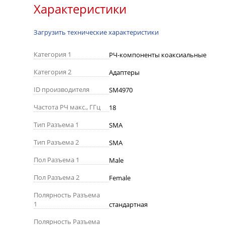
Характеристики
Загрузить технические характеристики
Категория 1
РЧ-компоненты коаксиальные
Категория 2
Адаптеры
ID производителя
SM4970
Частота РЧ макс., ГГц
18
Тип Разъема 1
SMA
Тип Разъема 2
SMA
Пол Разъема 1
Male
Пол Разъема 2
Female
Полярность Разъема
1
стандартная
Полярность Разъема