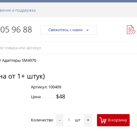
вание и поддержка
105 96 88
Свяжитесь с нами
/
Адаптеры SM4970
на от 1+ штук)
Артикул:
100409
$48
Цена
Количество
шт
В корзину
-
+