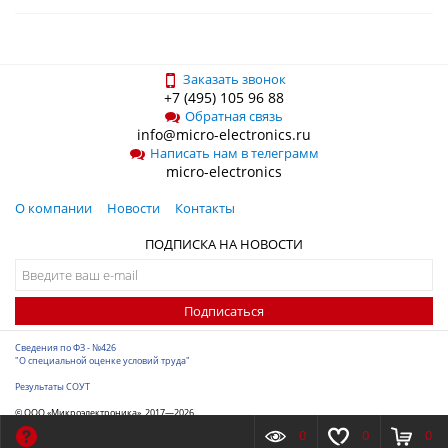
Заказать звонок
+7 (495) 105 96 88
Обратная связь
info@micro-electronics.ru
Написать нам в телеграмм
micro-electronics
О компании
Новости
Контакты
ПОДПИСКА НА НОВОСТИ
Подписаться
Сведения по ФЗ - №426
"О специальной оценке условий труда"
Результаты СОУТ
© ООО «Микроэлектроника», 2017—2026
Разработка сайта
-
ITConstruct
0
0
0