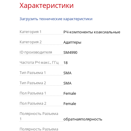
Характеристики
Загрузить технические характеристики
Категория 1
РЧ-компоненты коаксиальные
Категория 2
Адаптеры
ID производителя
SM4990
Частота РЧ макс., ГГц
18
Тип Разъема 1
SMA
Тип Разъема 2
SMA
Пол Разъема 1
Female
Пол Разъема 2
Female
Полярность Разъема
1
обратнаяполярность
Полярность Разъема