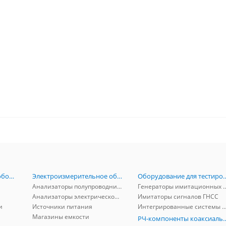
Радиоизмерительное оборудование
Электроизмерительное оборудование
Оборудование для тестирова
Анализаторы полупроводников
Генераторы имитационных и заг
Анализаторы электрической мощности
Имитаторы сигналов ГНСС
и
Источники питания
Интегрированные системы защиты от ГНСС
Магазины емкости
РЧ-компоненты к