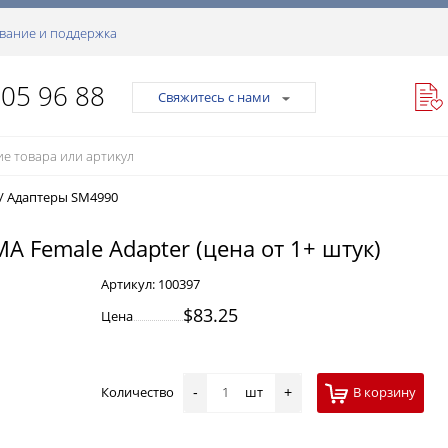
вание и поддержка
105 96 88
Свяжитесь с нами
/
Адаптеры SM4990
MA Female Adapter (цена от 1+ штук)
Артикул:
100397
$83.25
Цена
Количество
шт
В корзину
-
+