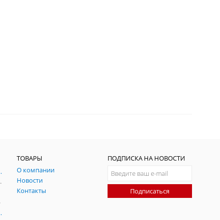
ТОВАРЫ
ПОДПИСКА НА НОВОСТИ
О компании
ния и симуляции ГНСС
Новости
радительных помех
Контакты
Подписаться
-помех
оаксиальные