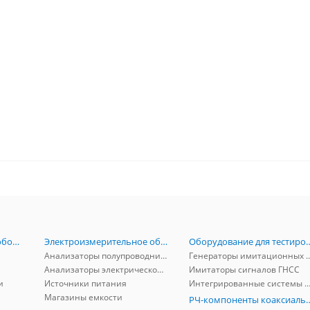
Радиоизмерительное оборудование
Электроизмерительное оборудование
Оборудование для тестирова
Анализаторы полупроводников
Генераторы имитационных и заг
Анализаторы электрической мощности
Имитаторы сигналов ГНСС
и
Источники питания
Интегрированные системы защиты от ГНСС
Магазины емкости
РЧ-компоненты к