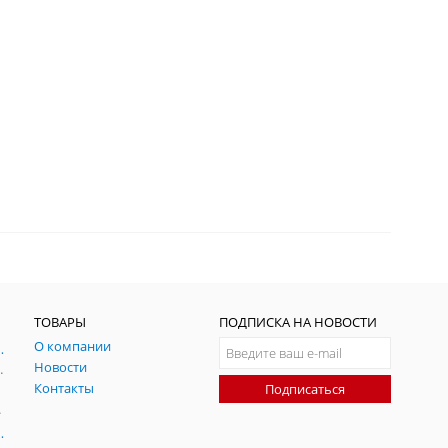
ТОВАРЫ
ПОДПИСКА НА НОВОСТИ
О компании
ния и симуляции ГНСС
Новости
радительных помех
Контакты
Подписаться
-помех
оаксиальные