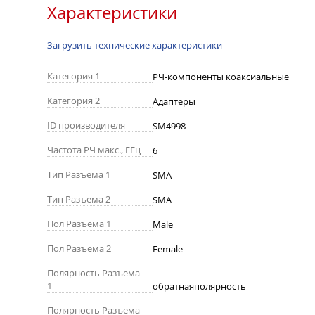
Характеристики
Загрузить технические характеристики
Категория 1
РЧ-компоненты коаксиальные
Категория 2
Адаптеры
ID производителя
SM4998
Частота РЧ макс., ГГц
6
Тип Разъема 1
SMA
Тип Разъема 2
SMA
Пол Разъема 1
Male
Пол Разъема 2
Female
Полярность Разъема
1
обратнаяполярность
Полярность Разъема