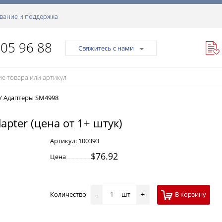
вание и поддержка
105 96 88
Свяжитесь с нами
/
Адаптеры SM4998
apter (цена от 1+ штук)
Артикул:
100393
$76.92
Цена
Количество
шт
В корзину
-
+