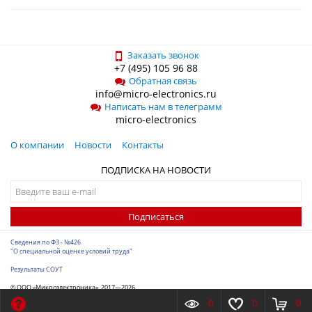
Заказать звонок
+7 (495) 105 96 88
Обратная связь
info@micro-electronics.ru
Написать нам в телеграмм
micro-electronics
О компании
Новости
Контакты
ПОДПИСКА НА НОВОСТИ
Подписаться
Сведения по ФЗ - №426
"О специальной оценке условий труда"
Результаты СОУТ
© ООО «Микроэлектроника», 2017—2026
Разработка сайта
-
ITConstruct
0
0
0