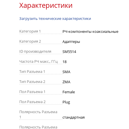
Характеристики
Загрузить технические характеристики
Категория 1
РЧ-компоненты коаксиальные
Категория 2
Адаптеры
ID производителя
SM5514
Частота РЧ макс., ГГц
18
Тип Разъема 1
SMA
Тип Разъема 2
ZMA
Пол Разъема 1
Female
Пол Разъема 2
Plug
Полярность Разъема
1
стандартная
Полярность Разъема