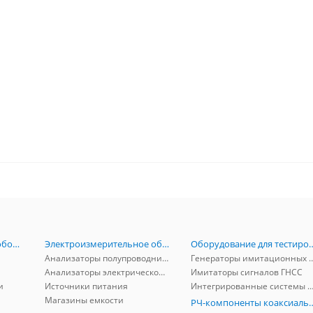
Радиоизмерительное оборудование
Электроизмерительное оборудование
Оборудование для тестирова
Анализаторы полупроводников
Генераторы имитационных и заг
Анализаторы электрической мощности
Имитаторы сигналов ГНСС
и
Источники питания
Интегрированные системы защиты от ГНСС
Магазины емкости
РЧ-компоненты к