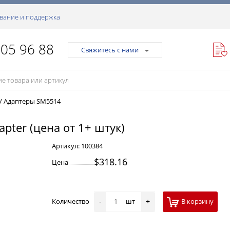
вание и поддержка
105 96 88
Свяжитесь с нами
/
Адаптеры SM5514
apter (цена от 1+ штук)
Артикул:
100384
$318.16
Цена
Количество
шт
В корзину
-
+