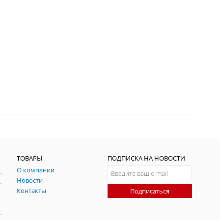
ТОВАРЫ
ПОДПИСКА НА НОВОСТИ
О компании
ния и симуляции ГНСС
Новости
радительных помех
Контакты
Подписаться
-помех
оаксиальные