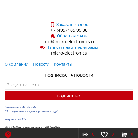
Заказать звонок
+7 (495) 105 96 88
Обратная связь
info@micro-electronics.ru
Написать нам в телеграмм
micro-electronics
О компании
Новости
Контакты
ПОДПИСКА НА НОВОСТИ
Подписаться
Сведения по ФЗ - №426
"О специальной оценке условий труда"
Результаты СОУТ
© ООО «Микроэлектроника», 2017—2026
Разработка сайта
-
ITConstruct
0
0
0