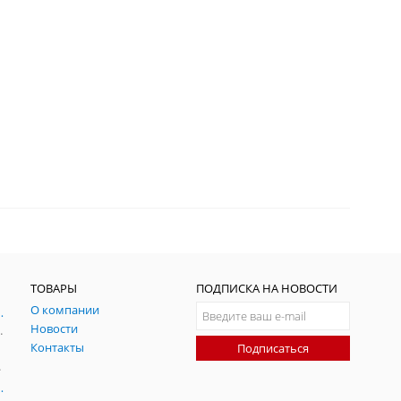
ТОВАРЫ
ПОДПИСКА НА НОВОСТИ
О компании
ния и симуляции ГНСС
Новости
радительных помех
Контакты
Подписаться
-помех
оаксиальные