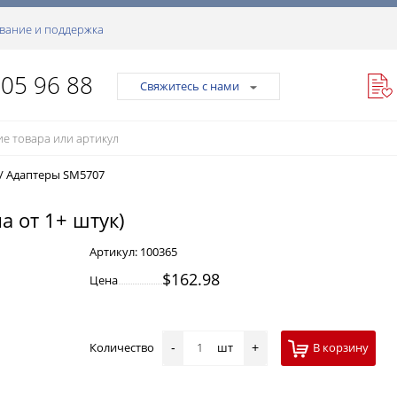
вание и поддержка
105 96 88
Свяжитесь с нами
/
Адаптеры SM5707
а от 1+ штук)
Артикул:
100365
$162.98
Цена
Количество
шт
В корзину
-
+