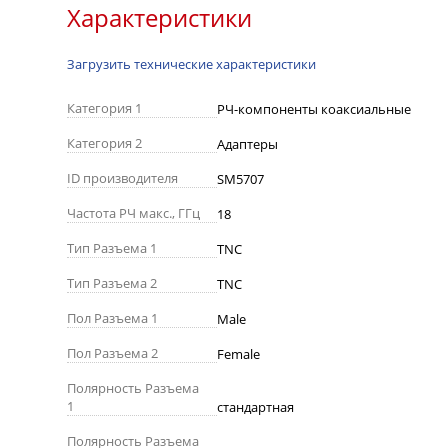
Характеристики
Загрузить технические характеристики
Категория 1
РЧ-компоненты коаксиальные
Категория 2
Адаптеры
ID производителя
SM5707
Частота РЧ макс., ГГц
18
Тип Разъема 1
TNC
Тип Разъема 2
TNC
Пол Разъема 1
Male
Пол Разъема 2
Female
Полярность Разъема
1
стандартная
Полярность Разъема