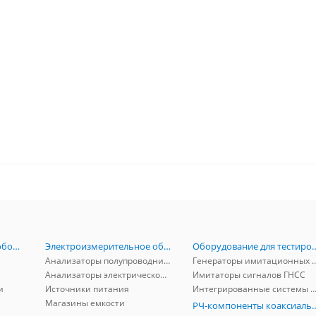
Радиоизмерительное оборудование
Электроизмерительное оборудование
Оборудование для тестирова
Анализаторы полупроводников
Генераторы имитационных и заг
Анализаторы электрической мощности
Имитаторы сигналов ГНСС
и
Источники питания
Интегрированные системы защиты от ГНСС
Магазины емкости
РЧ-компоненты к