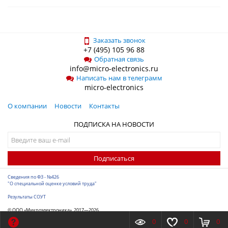
Заказать звонок
+7 (495) 105 96 88
Обратная связь
info@micro-electronics.ru
Написать нам в телеграмм
micro-electronics
О компании
Новости
Контакты
ПОДПИСКА НА НОВОСТИ
Подписаться
Сведения по ФЗ - №426
"О специальной оценке условий труда"
Результаты СОУТ
© ООО «Микроэлектроника», 2017—2026
Разработка сайта
-
ITConstruct
0
0
0